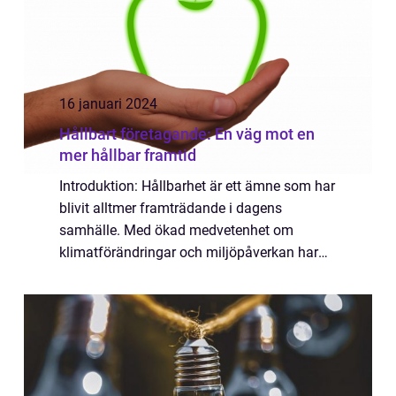
16 januari 2024
Hållbart företagande: En väg mot en
mer hållbar framtid
Introduktion: Hållbarhet är ett ämne som har
blivit alltmer framträdande i dagens
samhälle. Med ökad medvetenhet om
klimatförändringar och miljöpåverkan har
företag blivit alltmer engagerade i att
bedriva verksamhet på ett sätt som är mer
hållbart fö...