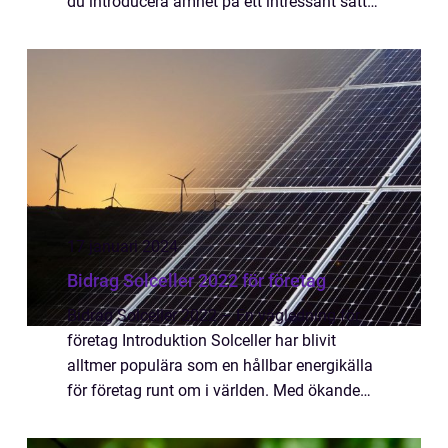
du introducera ämnet på ett intressant sätt
och förklara varför det är relevant för
privatpersoner. Du kan nämna statistik eller
e...
17 januari 2024
Bidrag Solceller 2022 för företag
Bidrag Solceller 2022 – En vägledning för
företag Introduktion Solceller har blivit
alltmer populära som en hållbar energikälla
för företag runt om i världen. Med ökande
fokus på att minska koldioxidutsläpp och
förlita sig på förnybar energi ha...