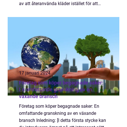
av att återanvända kläder istället för att
köpa nya. Dessutom lockas allt fler av idén
att sälja sina gamla kläder för a...
17 januari 2024
Företag som köper begagnade saker:
En omfattande granskning av en
växande bransch
Företag som köper begagnade saker: En
omfattande granskning av en växande
bransch Inledning: [I detta första stycke kan