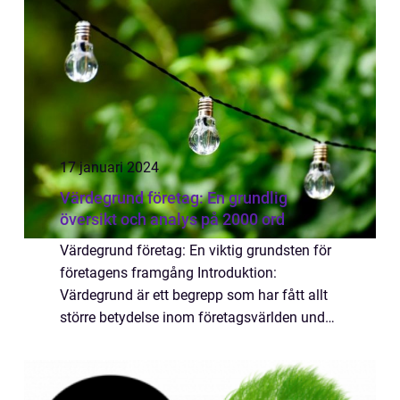
17 januari 2024
Värdegrund företag: En grundlig
översikt och analys på 2000 ord
Värdegrund företag: En viktig grundsten för
företagens framgång Introduktion:
Värdegrund är ett begrepp som har fått allt
större betydelse inom företagsvärlden under
de senaste åren. En stark och väldefinierad
värdegrund kan ha en positiv inverkan på...