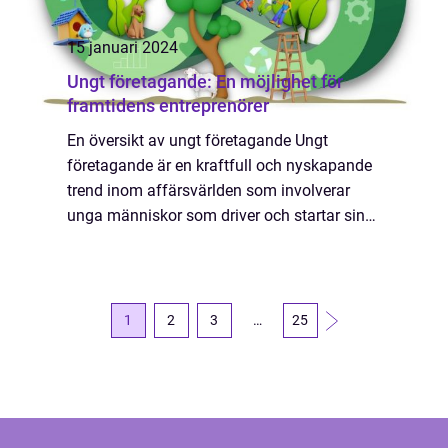
15 januari 2024
Ungt företagande: En möjlighet för
framtidens entreprenörer
En översikt av ungt företagande Ungt
företagande är en kraftfull och nyskapande
trend inom affärsvärlden som involverar
unga människor som driver och startar sina
egna företag. Det är inte bara en möjlighet
för unga att följa sina passioner och förve...
1
2
3
…
25