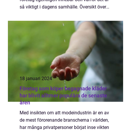
så viktigt i dagens samhälle. Översikt över
social hållbarhet företag Social hållbarhet
företag innebär att företag integrerar s...
18 januari 2024
Företag som köper begagnade kläder
har blivit alltmer populära de senaste
åren
Med insikten om att modeindustrin är en av
de mest förorenande branscherna i världen,
har många privatpersoner börjat inse vikten