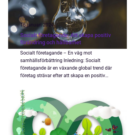
16 januari 2024
Socialt företagande: Att skapa positiv
förändring och hållbarhet
Socialt företagande – En väg mot
samhällsförbättring Inledning: Socialt
företagande är en växande global trend där
företag strävar efter att skapa en positiv
förändring i samhället genom sina
affärsverksamheter. I denna artikel kommer
vi att ge...