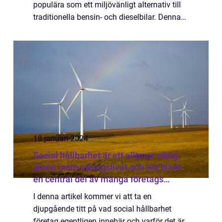
populära som ett miljövänligt alternativ till
traditionella bensin- och dieselbilar. Denna
artikel ger en grundlig översikt av elbil
företag och dess betydelse inom fo...
18 januari 2024
Social hållbarhet är ett alltmer viktig
ämne inom näringslivet och har blivit
en central del av många företags
strategier
I denna artikel kommer vi att ta en
djupgående titt på vad social hållbarhet
företag egentligen innebär och varför det är