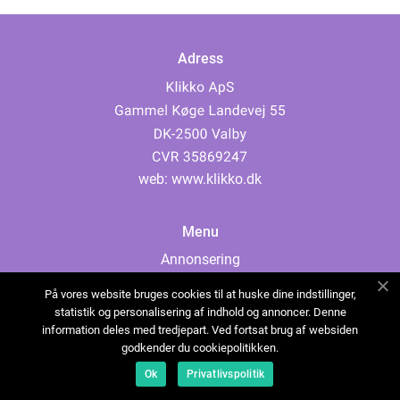
Adress
web:
www.klikko.dk
Menu
Annonsering
Om oss
På vores website bruges cookies til at huske dine indstillinger,
Cookies
statistik og personalisering af indhold og annoncer. Denne
information deles med tredjepart. Ved fortsat brug af websiden
Kontakta oss
godkender du cookiepolitikken.
Sitemap
Ok
Privatlivspolitik