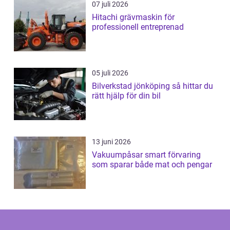
07 juli 2026
Hitachi grävmaskin för
professionell entreprenad
05 juli 2026
Bilverkstad jönköping så hittar du
rätt hjälp för din bil
13 juni 2026
Vakuumpåsar smart förvaring
som sparar både mat och pengar