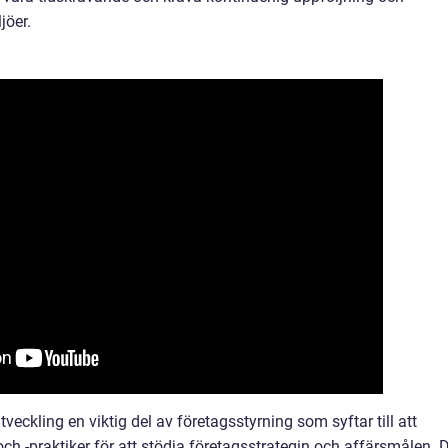
jöer.
ckling en viktig del av företagsstyrning som syftar till att
ch -praktiker för att stödja företagsstrategin och affärsmålen. 