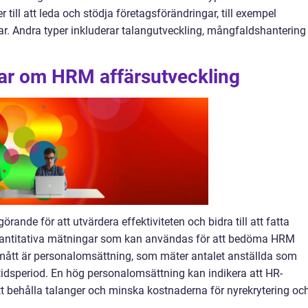
till att leda och stödja företagsförändringar, till exempel
gar. Andra typer inkluderar talangutveckling, mångfaldshantering
gar om HRM affärsutveckling
ande för att utvärdera effektiviteten och bidra till att fatta
 kvantitativa mätningar som kan användas för att bedöma HRM
 mått är personalomsättning, som mäter antalet anställda som
idsperiod. En hög personalomsättning kan indikera att HR-
tt behålla talanger och minska kostnaderna för nyrekrytering oc