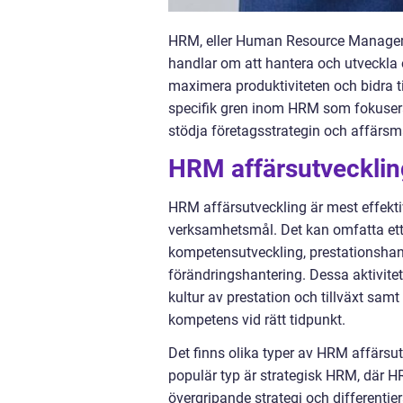
HRM, eller Human Resource Managemen
handlar om att hantera och utveckla o
maximera produktiviteten och bidra t
specifik gren inom HRM som fokuserar
stödja företagsstrategin och affärsm
HRM affärsutvecklin
HRM affärsutveckling är mest effekti
verksamhetsmål. Det kan omfatta ett b
kompetensutveckling, prestationshan
förändringshantering. Dessa aktivitet
kultur av prestation och tillväxt samt
kompetens vid rätt tidpunkt.
Det finns olika typer av HRM affärsu
populär typ är strategisk HRM, där HR-
övergripande strategi och differentie