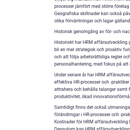
processer jämfört med större företag
Geografiska skillnader kan också påv
olika förväntningar och lagar gällan
Historisk genomgång av för- och nac
Historiskt har HRM affärsutveckling gå
bli en mer strategisk och proaktiv fu
och att följa arbetsrättsliga regler 
personalhantering, med fokus på att 
Under senare år har HRM affärsutveckl
effektiva HR-processer och -praktike
attrahera och behålla talanger samt f
produktivitet, ökad innovationsförmå
Samtidigt finns det också utmaning
förändringar i HR-processer och -pra
Kostnader för HRM affärsutveckling k
Dessutom kan HRM affärsutveckling v