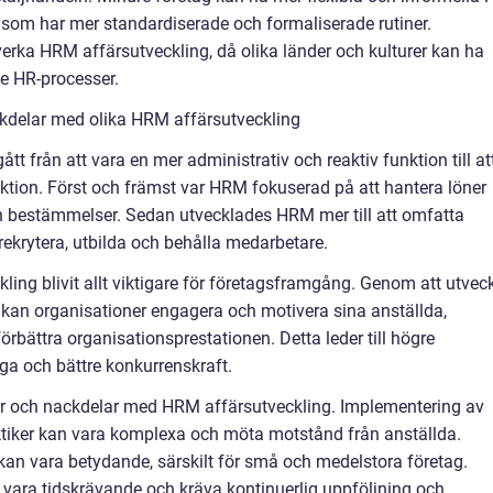
 som har mer standardiserade och formaliserade rutiner.
erka HRM affärsutveckling, då olika länder och kulturer kan ha
de HR-processer.
kdelar med olika HRM affärsutveckling
tt från att vara en mer administrativ och reaktiv funktion till at
nktion. Först och främst var HRM fokuserad på att hantera löner
och bestämmelser. Sedan utvecklades HRM mer till att omfatta
rekrytera, utbilda och behålla medarbetare.
ing blivit allt viktigare för företagsframgång. Genom att utvec
r kan organisationer engagera och motivera sina anställda,
örbättra organisationsprestationen. Detta leder till högre
ga och bättre konkurrenskraft.
ar och nackdelar med HRM affärsutveckling. Implementering av
ktiker kan vara komplexa och möta motstånd från anställda.
an vara betydande, särskilt för små och medelstora företag.
ara tidskrävande och kräva kontinuerlig uppföljning och