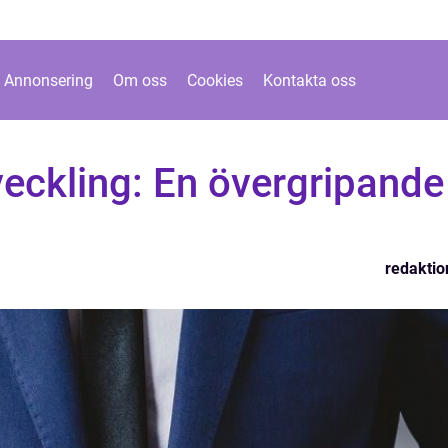
Annonsering
Om oss
Cookies
Kontakta oss
eckling: En övergripande
redaktio