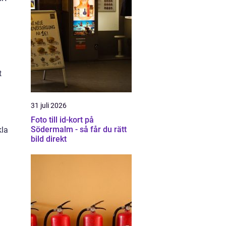
t
31 juli 2026
Foto till id-kort på
Södermalm - så får du rätt
kla
bild direkt