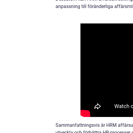
anpassning till föränderliga affärsmil
Sammanfattningsvis är HRM affärsutve
utveckla och förbättra HR-processer o