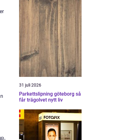
er
31 juli 2026
Parkettslipning göteborg så
an
får trägolvet nytt liv
HR-