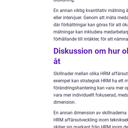
En annan viktig kvantitativ mätning
eller intervjuer. Genom att mäta me
där förbättringar kan göras för att ö
mätningar kan inkludera medarbetarpr
förhållande till intäkter, för att nämn
Diskussion om hur ol
åt
Skillnader mellan olika HRM affärsu
exempel kan strategisk HRM ha ett me
förändringshantering kan vara mer ope
vara mer individuellt fokuserad, me
dimension.
En annan dimension av skillnaderna k
HRM affärsutveckling inom tekniksek
skiljer sig markant från HRM inom de