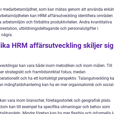
 är medarbetarnöjdhet, som kan mätas genom att använda enkät
darbetarnöjdheten kan HRM affärsutveckling identifiera områden
ka arbetsmiljön och förbättra produktiviteten. Andra kvantitativa
estation, utbildningsdeltagande och personalutgifter i
a några.
ika HRM affärsutveckling skiljer sig
tvecklingar kan vara både inom metodiken och inom målen. Till
r strategiskt och framtidsinriktat fokus, medan
rationellt och ha ett kortsiktigt perspektiv. Talangutveckling k
dan mångfaldshantering kan ha en mer organisatorisk och social
an vara inom branscher, företagsstorlek och geografisk plats.
torn kan till exempel ha specifika utmaningar och behov som
taljhandeln. Mindre företag kan ha mer flexibla och informella 