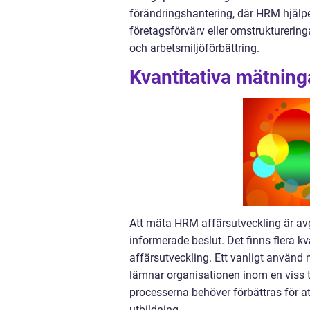
förändringshantering, där HRM hjälper 
företagsförvärv eller omstrukturerin
och arbetsmiljöförbättring.
Kvantitativa mätnin
Att mäta HRM affärsutveckling är avgör
informerade beslut. Det finns flera
affärsutveckling. Ett vanligt använd
lämnar organisationen inom en viss t
processerna behöver förbättras för a
utbildning.