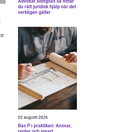
Advokat allingsås så hittar
du rätt juridisk hjälp när det
verkligen gäller
t
tt
02 augusti 2026
Bas P i praktiken: Ansvar,
regler och smart