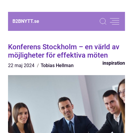
B2BNYTT.
se
Konferens Stockholm – en värld av
möjligheter för effektiva möten
inspiration
22 maj 2024
Tobias Hellman