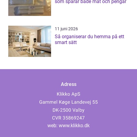
som sparar både mat och pengar
11 juni 2026
Så organiserar du hemma på ett
smart sätt
Adress
web:
www.klikko.dk