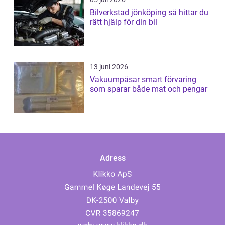
Bilverkstad jönköping så hittar du
rätt hjälp för din bil
13 juni 2026
Vakuumpåsar smart förvaring
som sparar både mat och pengar
Adress