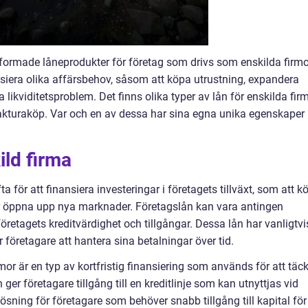
utformade låneprodukter för företag som drivs som enskilda firmo
siera olika affärsbehov, såsom att köpa utrustning, expandera
 likviditetsproblem. Det finns olika typer av lån för enskilda firm
 fakturaköp. Var och en av dessa har sina egna unika egenskaper
ild firma
 för att finansiera investeringar i företagets tillväxt, som att k
er öppna upp nya marknader. Företagslån kan vara antingen
öretagets kreditvärdighet och tillgångar. Dessa lån har vanligtvi
ör företagare att hantera sina betalningar över tid.
irmor är en typ av kortfristig finansiering som används för att täc
 ger företagare tillgång till en kreditlinje som kan utnyttjas vid
lösning för företagare som behöver snabb tillgång till kapital för