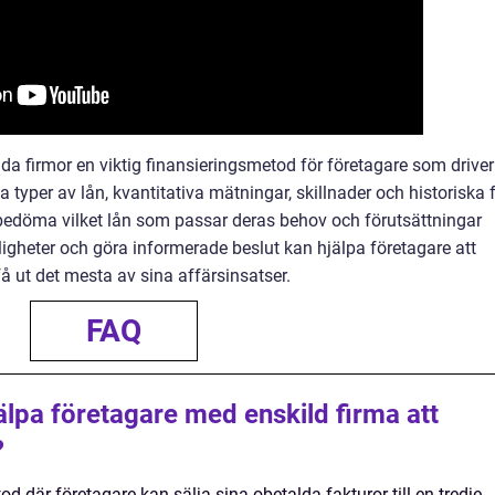
da firmor en viktig finansieringsmetod för företagare som driver
a typer av lån, kvantitativa mätningar, skillnader och historiska f
 bedöma vilket lån som passar deras behov och förutsättningar
igheter och göra informerade beslut kan hjälpa företagare att
få ut det mesta av sina affärsinsatser.
FAQ
älpa företagare med enskild firma att
?
d där företagare kan sälja sina obetalda fakturor till en tredje