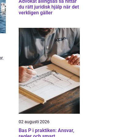
Advokat allingsås så hittar
du rätt juridisk hjälp när det
verkligen gäller
r.
02 augusti 2026
Bas P i praktiken: Ansvar,
regler och smart