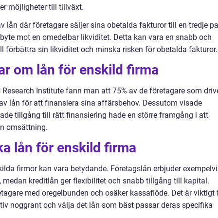
 möjligheter till tillväxt.
 lån där företagare säljer sina obetalda fakturor till en tredje pa
i utbyte mot en omedelbar likviditet. Detta kan vara en snabb och
l förbättra sin likviditet och minska risken för obetalda fakturor.
ar om lån för enskild firma
Research Institute fann man att 75% av de företagare som driv
av lån för att finansiera sina affärsbehov. Dessutom visade
e tillgång till rätt finansiering hade en större framgång i att
in omsättning.
ka lån för enskild firma
skilda firmor kan vara betydande. Företagslån erbjuder exempelvi
 medan kreditlån ger flexibilitet och snabb tillgång till kapital.
etagare med oregelbunden och osäker kassaflöde. Det är viktigt 
tiv noggrant och välja det lån som bäst passar deras specifika