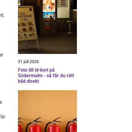
rt,
er
31 juli 2026
Foto till id-kort på
Södermalm - så får du rätt
bild direkt
s
för