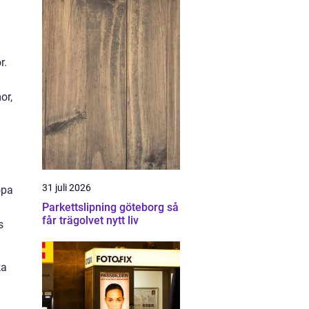
r.
or,
31 juli 2026
öpa
Parkettslipning göteborg så
får trägolvet nytt liv
s
ka