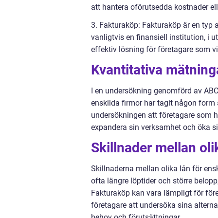
att hantera oförutsedda kostnader eller
3. Fakturaköp: Fakturaköp är en typ av
vanligtvis en finansiell institution, 
effektiv lösning för företagare som vil
Kvantitativa mätning
I en undersökning genomförd av ABC 
enskilda firmor har tagit någon form 
undersökningen att företagare som had
expandera sin verksamhet och öka s
Skillnader mellan oli
Skillnaderna mellan olika lån för en
ofta längre löptider och större belopp,
Fakturaköp kan vara lämpligt för för
företagare att undersöka sina alterna
behov och förutsättningar.