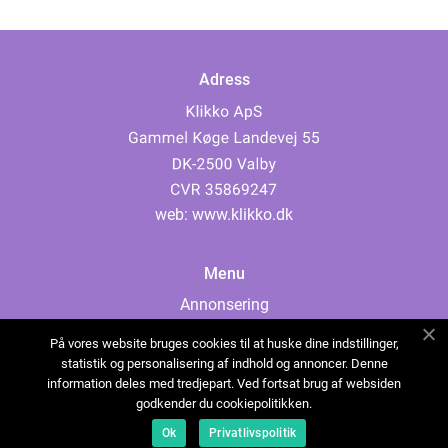
Adress
web:
www.klikko.dk
Menu
Annonsering
Om oss
På vores website bruges cookies til at huske dine indstillinger,
Cookies
statistik og personalisering af indhold og annoncer. Denne
information deles med tredjepart. Ved fortsat brug af websiden
Kontakta oss
godkender du cookiepolitikken.
Sitemap
Ok
Privatlivspolitik