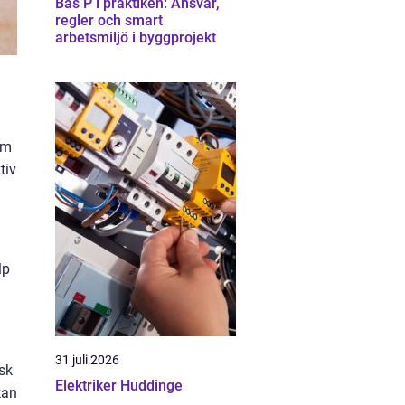
Bas P i praktiken: Ansvar,
regler och smart
arbetsmiljö i byggprojekt
am
tiv
lp
31 juli 2026
sk
Elektriker Huddinge
kan