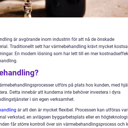
dling är avgörande inom industrin för att nå de önskade
ial. Traditionellt sett har värmebehandling krävt mycket kosts
ningar. En modern lösning som har lett till en mer kostnadseffek
handling.
ehandling?
ärmebehandlingsprocesser utförs på plats hos kunden, med hjä
tera. Detta innebär att kunderna inte behöver investera i dyra
lingstjänster i sin egen verksamhet.
handling
är att den är mycket flexibel. Processen kan utföras var
al verkstad, en avlägsen byggarbetsplats eller en högteknologi
nden får större kontroll över sin värmebehandlingsprocess och 