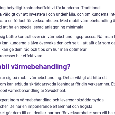
g betydligt kostnadseffektivt för kunderna. Traditionell
väldigt dyr att investera i och underhålla, och om kunderna int
et vara en förlust för verksamheten. Med mobil värmebehandling ä
 att ha en specialiserad anläggning minimala.
 sig bättre kontroll över sin värmebehandlingsprocess. När man 
kan kunderna själva övervaka den och se till att allt går som de
m kan ge dem råd och tips om hur man optimerar
cesser blir effektivare.
obil värmebehandling?
rar sig på mobil värmebehandling. Det är viktigt att hitta ett
som kan erbjuda skräddarsydda lösningar för din verksamhet. Et
mobil värmebehandling är Swedeheat.
pert inom värmebehandling och levererar skräddarsydda
nscher. De har en imponerande erfarenhet och högsta
et gör dem till en idealisk partner för verksamheter som vill ha 