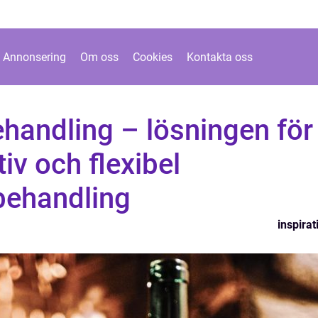
Annonsering
Om oss
Cookies
Kontakta oss
handling – lösningen för
iv och flexibel
behandling
inspirat