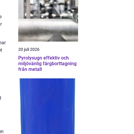
e
r
har
20 juli 2026
t
Pyrolysugn effektiv och
miljövänlig färgborttagning
från metall
t
en