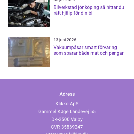
Bilverkstad jönköping så hittar du
rätt hjälp för din bil
13 juni 2026
Vakuumpåsar smart förvaring
som sparar både mat och pengar
Adress