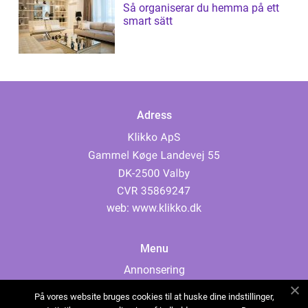
Så organiserar du hemma på ett
smart sätt
Adress
web:
www.klikko.dk
Menu
Annonsering
Om oss
På vores website bruges cookies til at huske dine indstillinger,
Cookies