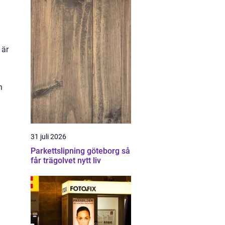
 är
h
.
31 juli 2026
Parkettslipning göteborg så
får trägolvet nytt liv