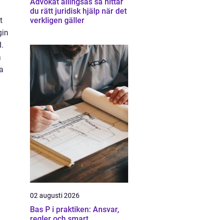
Advokat allingsås så hittar
du rätt juridisk hjälp när det
t
verkligen gäller
gin
d.
a
ta
02 augusti 2026
Bas P i praktiken: Ansvar,
regler och smart