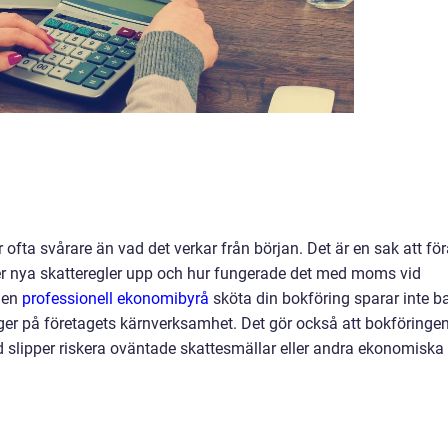
r ofta svårare än vad det verkar från början. Det är en sak att fö
ker nya skatteregler upp och hur fungerade det med moms vid
a en
professionell ekonomibyrå
sköta din bokföring sparar inte b
ger på företagets kärnverksamhet. Det gör också att bokföringe
ed slipper riskera oväntade skattesmällar eller andra ekonomiska