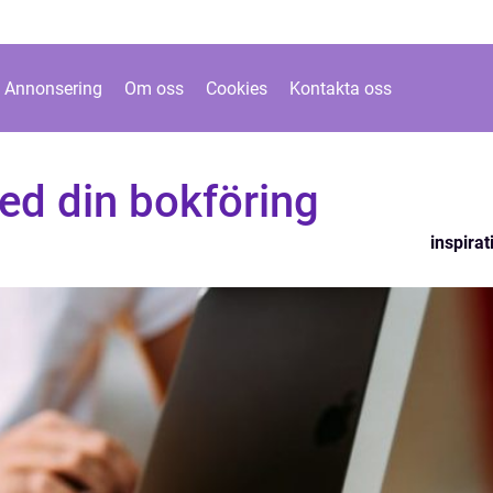
Annonsering
Om oss
Cookies
Kontakta oss
ed din bokföring
inspirat