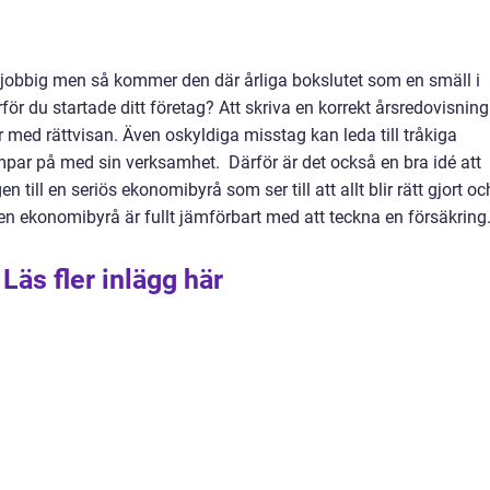
 jobbig men så kommer den där årliga bokslutet som en smäll i
rför du startade ditt företag? Att skriva en korrekt årsredovisning
r med rättvisan. Även oskyldiga misstag kan leda till tråkiga
par på med sin verksamhet. Därför är det också en bra idé att
 till en seriös ekonomibyrå som ser till att allt blir rätt gjort oc
v en ekonomibyrå är fullt jämförbart med att teckna en försäkring
Läs fler inlägg här