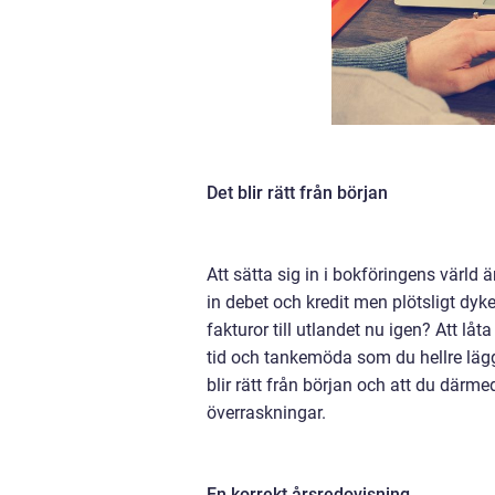
Det blir rätt från början
Att sätta sig in i bokföringens värld ä
in debet och kredit men plötsligt dy
fakturor till utlandet nu igen? Att låt
tid och tankemöda som du hellre läg
blir rätt från början och att du därm
överraskningar.
En korrekt årsredovisning