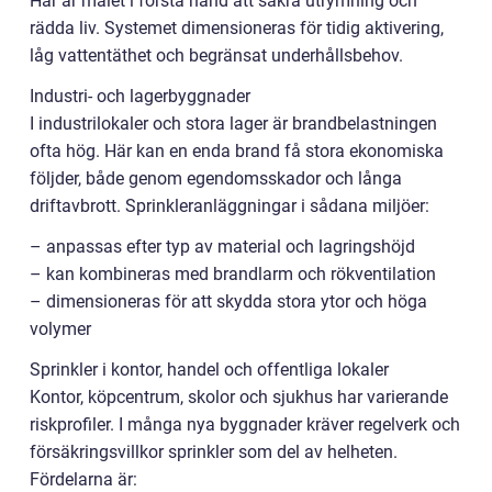
Här är målet i första hand att säkra utrymning och
rädda liv. Systemet dimensioneras för tidig aktivering,
låg vattentäthet och begränsat underhållsbehov.
Industri- och lagerbyggnader
I industrilokaler och stora lager är brandbelastningen
ofta hög. Här kan en enda brand få stora ekonomiska
följder, både genom egendomsskador och långa
driftavbrott. Sprinkleranläggningar i sådana miljöer:
– anpassas efter typ av material och lagringshöjd
– kan kombineras med brandlarm och rökventilation
– dimensioneras för att skydda stora ytor och höga
volymer
Sprinkler i kontor, handel och offentliga lokaler
Kontor, köpcentrum, skolor och sjukhus har varierande
riskprofiler. I många nya byggnader kräver regelverk och
försäkringsvillkor sprinkler som del av helheten.
Fördelarna är: