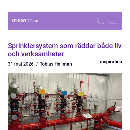
B2BNYTT.
se
Sprinklersystem som räddar både liv
och verksamheter
inspiration
31 maj 2026
Tobias Hellman