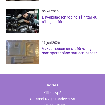
05 juli 2026
Bilverkstad jönköping så hittar du
rätt hjälp för din bil
13 juni 2026
Vakuumpåsar smart förvaring
som sparar både mat och pengar
Adress