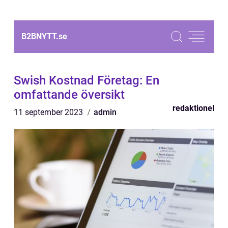
B2BNYTT.
se
Swish Kostnad Företag: En
omfattande översikt
redaktionel
11 september 2023
admin