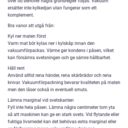
över tid behöver några grundregler följas. Vakuum
ersätter inte kylkedjan utan fungerar som ett
komplement.
Bra vanor att utgå från:
Kyl ner maten först
Varm mat bör kylas ner i kylskåp innan den
vakuumförpackas. Värme ger kondens i påsen, vilket
kan försämra svetsningen och ge sämre hållbarhet.
Håll rent
Använd alltid rena händer, rena skärbrädor och rena
knivar. Vakuumförpackning bevarar kvaliteten på maten
men den låser också in eventuell smuts.
Lämna marginal vid svetskanten
Fyll inte hela påsen. Lämna några centimeter tom yta
så att maskinen kan ge en stark svets. Vid flytande eller
fuktiga livsmedel kan det behövas extra marginal eller