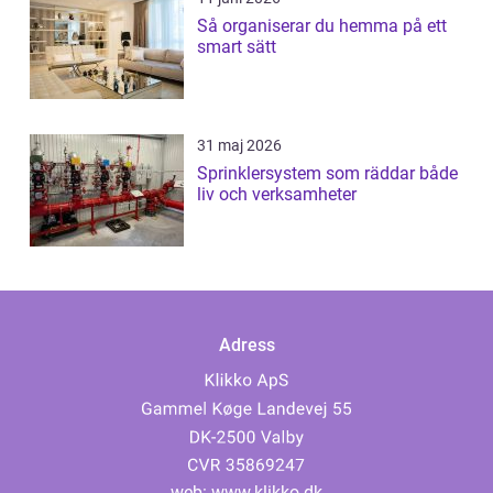
Så organiserar du hemma på ett
smart sätt
31 maj 2026
Sprinklersystem som räddar både
liv och verksamheter
Adress
web:
www.klikko.dk