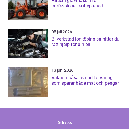
Hitachi grävmaskin för
professionell entreprenad
05 juli 2026
Bilverkstad jönköping så hittar du
rätt hjälp för din bil
13 juni 2026
Vakuumpåsar smart förvaring
som sparar både mat och pengar
Adress