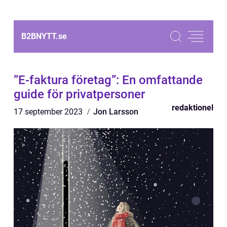
B2BNYTT.
se
”E-faktura företag”: En omfattande
guide för privatpersoner
redaktionel
17 september 2023
Jon Larsson