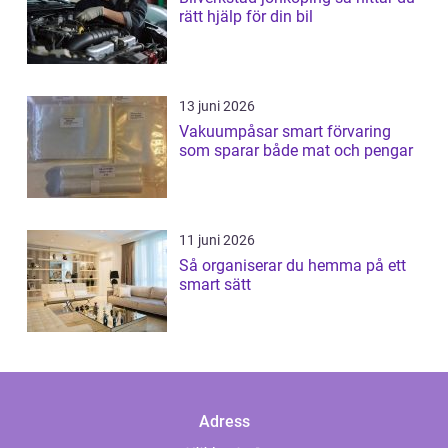
rätt hjälp för din bil
13 juni 2026
Vakuumpåsar smart förvaring
som sparar både mat och pengar
11 juni 2026
Så organiserar du hemma på ett
smart sätt
Adress