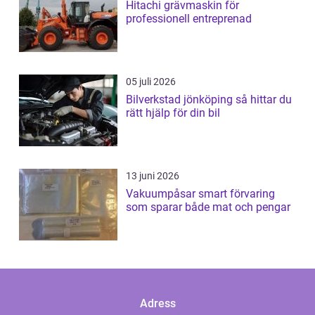
Hitachi grävmaskin för
professionell entreprenad
05 juli 2026
Bilverkstad jönköping så hittar du
rätt hjälp för din bil
13 juni 2026
Vakuumpåsar smart förvaring
som sparar både mat och pengar
Adress