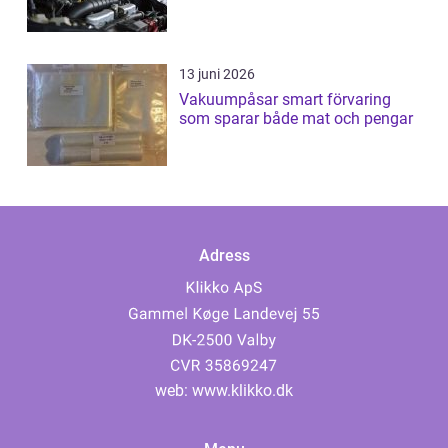
13 juni 2026
Vakuumpåsar smart förvaring
som sparar både mat och pengar
Adress
web:
www.klikko.dk