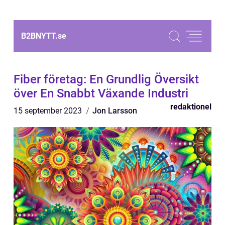
B2BNYTT.
se
Fiber företag: En Grundlig Översikt
över En Snabbt Växande Industri
redaktionel
15 september 2023
Jon Larsson