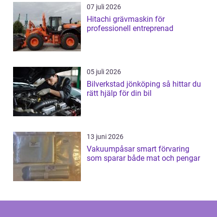
07 juli 2026
Hitachi grävmaskin för
professionell entreprenad
05 juli 2026
Bilverkstad jönköping så hittar du
rätt hjälp för din bil
13 juni 2026
Vakuumpåsar smart förvaring
som sparar både mat och pengar