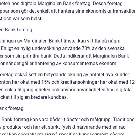
ten hos digitala Marginalen Bank företag. Dessa företag
appar som gör det enkelt att hantera sina ekonomiska transaktio
t och var som helst.
en Bank företag
ningen av Marginalen Bank tjänster kan vi titta på några
. Enligt en nylig undersökning använde 73% av den svenska
er som sin primära bank. Detta indikerar att Marginalen Bank
lor när det gäller hantering av konsumenternas ekonomi.
 företag också sett en betydande ökning av antalet nya kunder
konton har ökat med 15% och kreditansökningar har ökat med 1
 den enkla tillgängligheten och användarvänligheten hos digitala
ckat till sig en bredare kundbas.
ank företag
 Bank företag kan vara både i tjänster och målgrupp. Traditione
av produkter och har ett starkt fysiskt närvarande med en rad
ker kan specialisera sig på specifika kundsegment, såsom