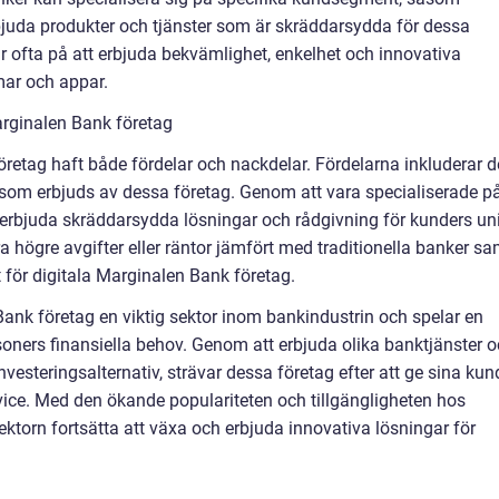
bjuda produkter och tjänster som är skräddarsydda för dessa
ar ofta på att erbjuda bekvämlighet, enkelhet och innovativa
mar och appar.
arginalen Bank företag
öretag haft både fördelar och nackdelar. Fördelarna inkluderar 
n som erbjuds av dessa företag. Genom att vara specialiserade p
erbjuda skräddarsydda lösningar och rådgivning för kunders un
a högre avgifter eller räntor jämfört med traditionella banker sa
t för digitala Marginalen Bank företag.
nk företag en viktig sektor inom bankindustrin och spelar en
soners finansiella behov. Genom att erbjuda olika banktjänster 
vesteringsalternativ, strävar dessa företag efter att ge sina kun
vice. Med den ökande populariteten och tillgängligheten hos
ktorn fortsätta att växa och erbjuda innovativa lösningar för