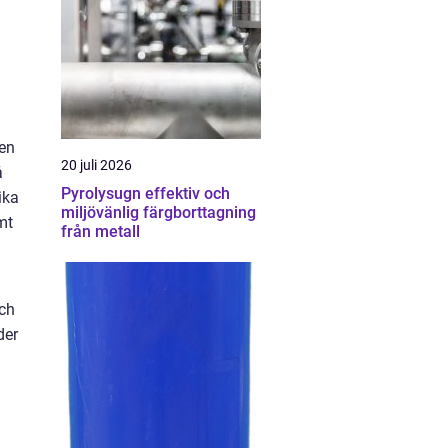
den
20 juli 2026
å
Pyrolysugn effektiv och
ika
miljövänlig färgborttagning
mt
från metall
och
der