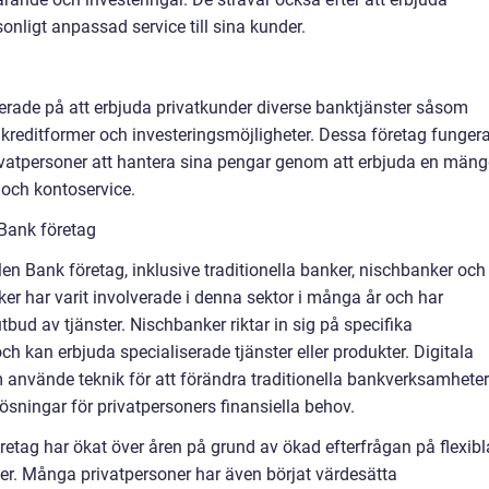
onligt anpassad service till sina kunder.
erade på att erbjuda privatkunder diverse banktjänster såsom
a kreditformer och investeringsmöjligheter. Dessa företag funger
ivatpersoner att hantera sina pengar genom att erbjuda en män
e och kontoservice.
 Bank företag
len Bank företag, inklusive traditionella banker, nischbanker och
nker har varit involverade i denna sektor i många år och har
tbud av tjänster. Nischbanker riktar in sig på specifika
 kan erbjuda specialiserade tjänster eller produkter. Digitala
om använde teknik för att förändra traditionella bankverksamheter
ösningar för privatpersoners finansiella behov.
retag har ökat över åren på grund av ökad efterfrågan på flexibl
er. Många privatpersoner har även börjat värdesätta