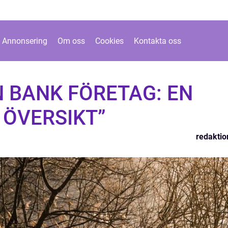
Annonsering
Om oss
Cookies
Kontakta oss
 BANK FÖRETAG: EN
 ÖVERSIKT”
redaktio