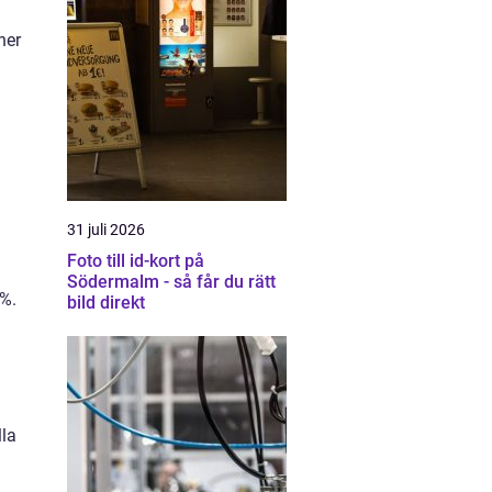
ner
31 juli 2026
Foto till id-kort på
Södermalm - så får du rätt
2%.
bild direkt
lla