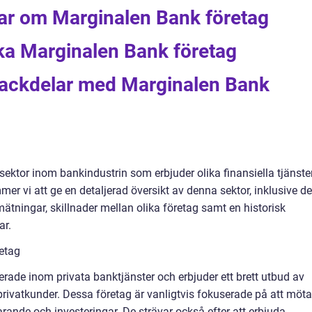
gar om Marginalen Bank företag
ika Marginalen Bank företag
 nackdelar med Marginalen Bank
sektor inom bankindustrin som erbjuder olika finansiella tjänste
ommer vi att ge en detaljerad översikt av denna sektor, inklusive d
a mätningar, skillnader mellan olika företag samt en historisk
ar.
etag
rade inom privata banktjänster och erbjuder ett brett utbud av
l privatkunder. Dessa företag är vanligtvis fokuserade på att möta
arande och investeringar. De strävar också efter att erbjuda