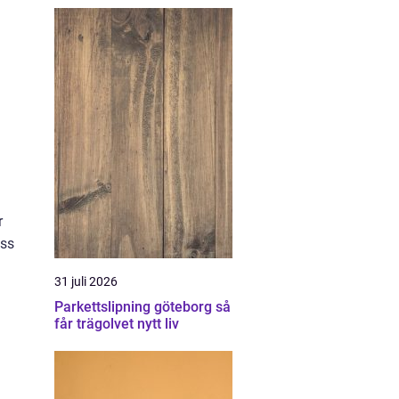
r
ess
31 juli 2026
Parkettslipning göteborg så
får trägolvet nytt liv