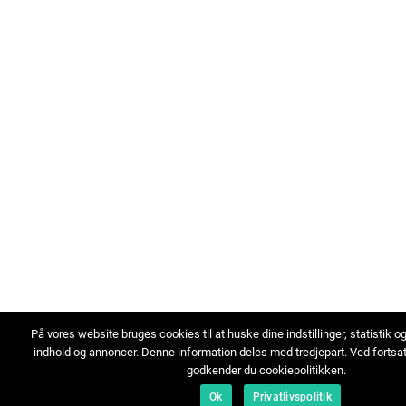
På vores website bruges cookies til at huske dine indstillinger, statistik o
indhold og annoncer. Denne information deles med tredjepart. Ved fortsa
godkender du cookiepolitikken.
Ok
Privatlivspolitik