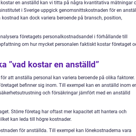
d kostar en anställd kan vi titta på några kvantitativa mätningar 
ivsinstitutet i Sverige uppgick genomsnittskostnaden för en anstä
na kostnad kan dock variera beroende på bransch, position,
nalysera företagets personalkostnadsandel i förhållande till
ppfattning om hur mycket personalen faktiskt kostar företaget o
ka ”vad kostar en anställd”
n för att anställa personal kan variera beroende på olika faktorer.
öretaget befinner sig inom. Till exempel kan en anställd inom e
 säkerhetsutrustning och försäkringar jämfört med en anställd
aget. Större företag har oftast mer kapacitet att hantera och
ilket kan leda till högre kostnader.
stnaden för anställda. Till exempel kan lönekostnaderna vara