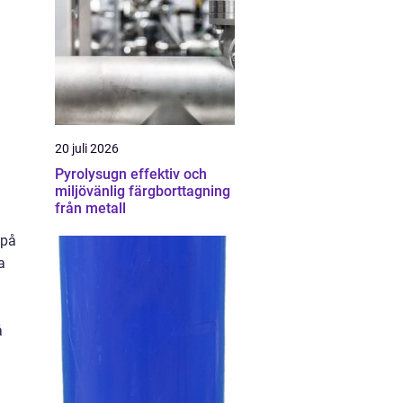
20 juli 2026
Pyrolysugn effektiv och
miljövänlig färgborttagning
från metall
 på
a
å