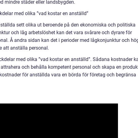
d mindre städer eller landsbygden.
delar med olika ”vad kostar en anställd”
nställda sett olika ut beroende på den ekonomiska och politiska
ktur och låg arbetslöshet kan det vara svårare och dyrare för
sonal. Å andra sidan kan det i perioder med lågkonjunktur och hö
e att anställa personal.
ackdelar med olika ”vad kostar en anställd”. Sådana kostnader k
t attrahera och behålla kompetent personal och skapa en produk
kostnader för anställda vara en börda för företag och begränsa