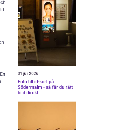
och
lld
ch
31 juli 2026
 En
n
Foto till id-kort på
Södermalm - så får du rätt
bild direkt