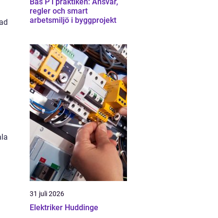
Bas P i praktiken: Ansvar,
regler och smart
arbetsmiljö i byggprojekt
vad
ala
31 juli 2026
Elektriker Huddinge