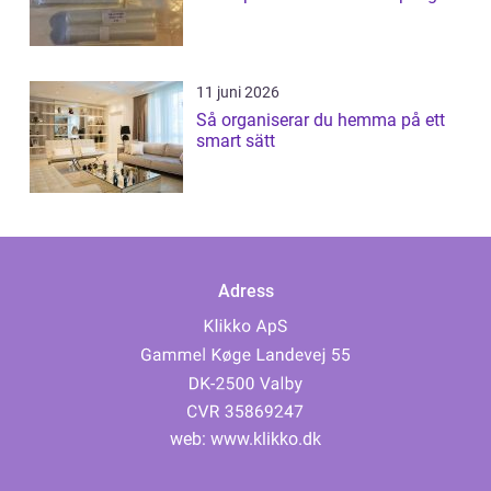
11 juni 2026
Så organiserar du hemma på ett
smart sätt
Adress
web:
www.klikko.dk