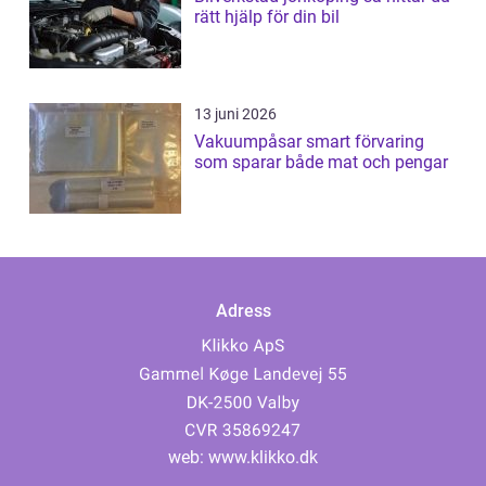
rätt hjälp för din bil
13 juni 2026
Vakuumpåsar smart förvaring
som sparar både mat och pengar
Adress
web:
www.klikko.dk