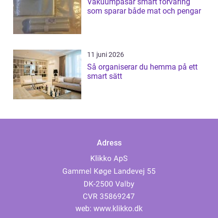
Vakuumpåsar smart förvaring
som sparar både mat och pengar
11 juni 2026
Så organiserar du hemma på ett
smart sätt
Adress
web:
www.klikko.dk