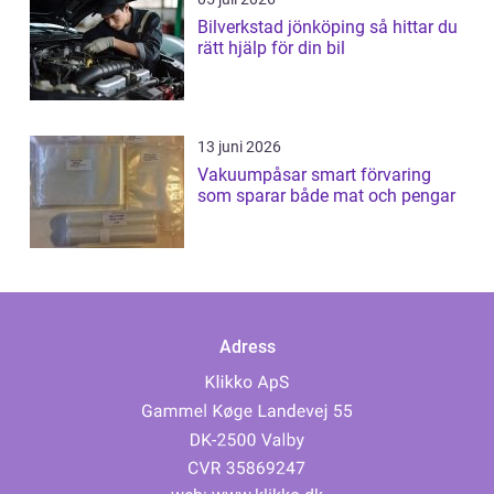
Bilverkstad jönköping så hittar du
rätt hjälp för din bil
13 juni 2026
Vakuumpåsar smart förvaring
som sparar både mat och pengar
Adress