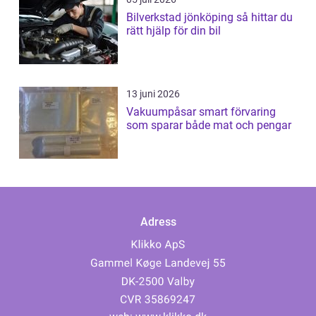
Bilverkstad jönköping så hittar du
rätt hjälp för din bil
13 juni 2026
Vakuumpåsar smart förvaring
som sparar både mat och pengar
Adress