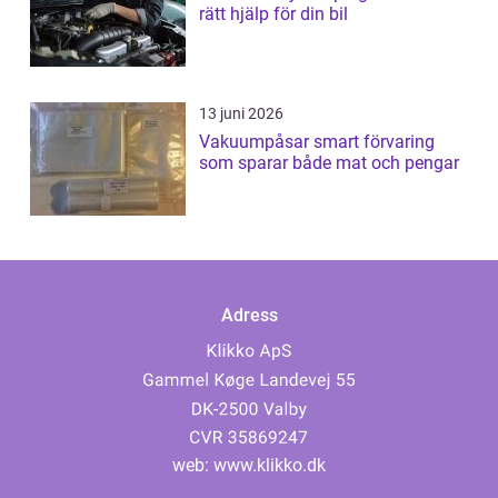
rätt hjälp för din bil
13 juni 2026
Vakuumpåsar smart förvaring
som sparar både mat och pengar
Adress
web:
www.klikko.dk