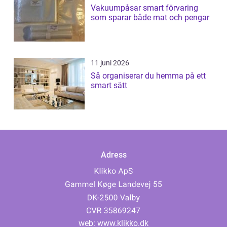
Vakuumpåsar smart förvaring
som sparar både mat och pengar
11 juni 2026
Så organiserar du hemma på ett
smart sätt
Adress
web:
www.klikko.dk