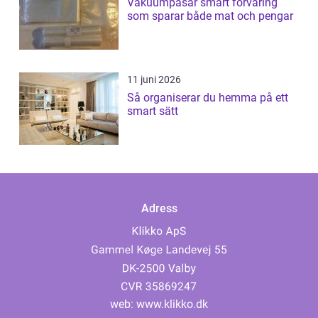
Vakuumpåsar smart förvaring
som sparar både mat och pengar
11 juni 2026
Så organiserar du hemma på ett
smart sätt
Adress
web:
www.klikko.dk