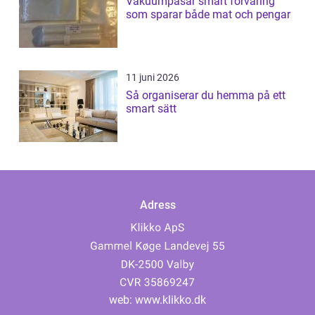
Vakuumpåsar smart förvaring
som sparar både mat och pengar
11 juni 2026
Så organiserar du hemma på ett
smart sätt
Adress
web:
www.klikko.dk