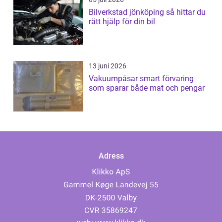
Bilverkstad jönköping så hittar du
rätt hjälp för din bil
13 juni 2026
Vakuumpåsar smart förvaring
som sparar både mat och pengar
Adress