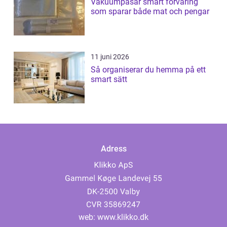
Vakuumpåsar smart förvaring
som sparar både mat och pengar
11 juni 2026
Så organiserar du hemma på ett
smart sätt
Adress
web:
www.klikko.dk