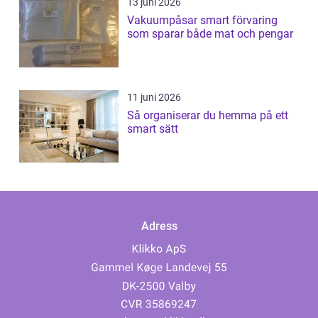
13 juni 2026
Vakuumpåsar smart förvaring
som sparar både mat och pengar
11 juni 2026
Så organiserar du hemma på ett
smart sätt
Adress