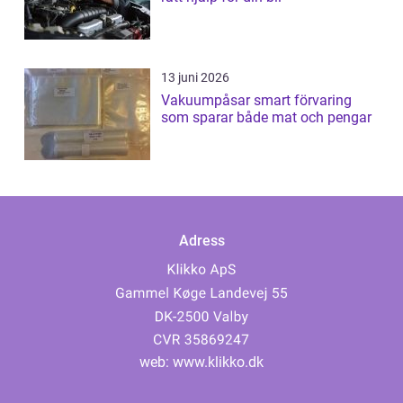
13 juni 2026
Vakuumpåsar smart förvaring
som sparar både mat och pengar
Adress
web:
www.klikko.dk